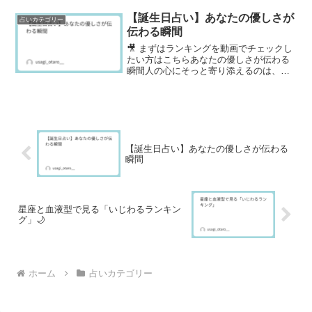
テる人ランキング5選🕊️ 最初にこんにち
は、うさぎ｜恋愛タロットです。今回は
【誕生日占い】あなたの優しさが
占いカテゴリー
「誕生日占い・モテ...
伝わる瞬間
🎥 まずはランキングを動画でチェックし
たい方はこちらあなたの優しさが伝わる
瞬間人の心にそっと寄り添えるのは、あ
なただけの優しさがあるから。その思い
やりが一番届くのは、どんな瞬間でしょ
うか。誕生日には「優しさが伝わるきっ
かけ」や「愛され方のヒ...
【誕生日占い】あなたの優しさが伝わる
瞬間
星座と血液型で見る「いじわるランキン
グ」🌙
ホーム
占いカテゴリー