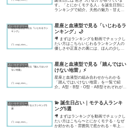
誕生日には“惹きつける力”が宿っていま
す。「とにかくモテる人」を誕生日別に
ランキングで紹介。天然の魅力・甘え上
手・包容力など、あなたの愛されポイン
トをチェックしてみましょう。
星座と血液型で見る「いじわるラ
占いカテゴリー
ンキング」🌙
🎥 まずはランキングを動画でチェックし
たい方はこちらいじわるランキング人の
優しさや正直さの裏には、ほんの少し
の“いじわるさ”が隠れていることも。今回
は、星座と血液型の組み合わせから見る
「いじわるランキング」をまとめまし
星座と血液型で見る「踏んではい
占いカテゴリー
た。あくまでエンタメと...
けない地雷」⚡
星座と血液型の組み合わせからわかる
「踏んではいけない地雷」を一覧で紹
介。A型・B型・O型・AB型それぞれが怒
るきっかけや反応タイプを詳しくまとめ
ました。人間関係をスムーズにしたい方
にもおすすめです。
💫 誕生日占い｜モテる人ランキ
占いカテゴリー
ング5選
🎥 まずはランキングを動画でチェックし
たい方はこちら〜とにかくモテる・なぜ
か好かれる・雰囲気で惹かれる・年上に
モテる・年下にモテる〜誕生日占い｜モ